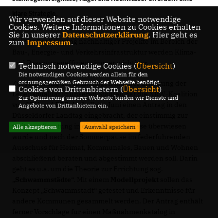
klare Strategie.
Wir verwenden auf dieser Website notwendige
Cookies. Weitere Informationen zu Cookies erhalten
Sie in unserer
Datenschutzerklärung
. Hier geht es
Bei der Realisierung nachhaltiger Projekte im Bereich der
zum
Impressum
.
Bau-, Energie- und Verkehrsinfrastruktur werden Klima-
und Ressourceneffizienz immer wichtiger.
Technisch notwendige Cookies (
Übersicht
)
Die notwendigen Cookies werden allein für den
ordnungsgemäßen Gebrauch der Webseite benötigt.
Zur Milderung der Klimafolgen und der Erhöhung der
Cookies von Drittanbietern (
Übersicht
)
Lebensqualität in unseren Städten hat die NRW-Koalition
Zur Optimierung unserer Webseite binden wir Dienste und
von CDU und FDP deshalb im Juni einen Antrag in den
Angebote von Drittanbietern ein.
Düsseldorfer Landtag eingebracht, der einstimmig zur
weiteren Beratung in die Fachausschüsse überwiesen
Alle akzeptieren
Auswahl speichern
wurde und nach der Sommerpause im federführenden
Ausschuss für Heimat, Kommunales, Bauen und Wohnen
abschließend beraten und abgestimmt werden soll. Darin
geht es u.a. um die Theorie zur Errichtung sog.
Schwammstädte
“. Mit einem
Modellprojekt
sollen das
Konzept „Schwammstadt“ getestet und Erkenntnisse für
andere Kommunen gesammelt werden. Der Antrag enthält
ferner Vorschläge für einen Maßnahmenkatalog in