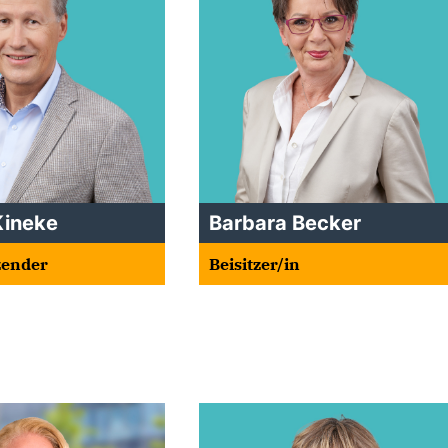
Kineke
Barbara Becker
tzender
Beisitzer/in