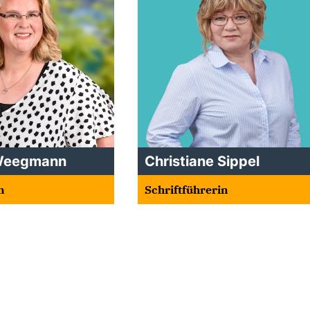
 Weegmann
Christiane Sippel
n
Schriftführerin