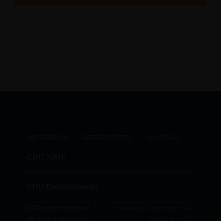
IMPRESSUM
DATENSCHUTZ
KONTAKT
CDU NRW
CDU Deutschlands
@2026 CDU Wuppertal
Realisation: Sharkness Media
Alle Rechte vorbehalten.
GmbH & Co. KG