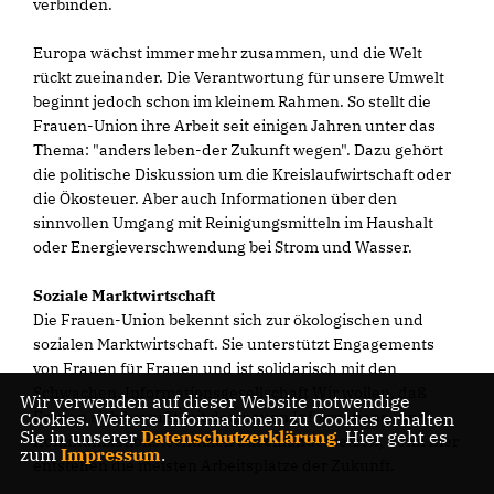
verbinden.
Europa wächst immer mehr zusammen, und die Welt
rückt zueinander. Die Verantwortung für unsere Umwelt
beginnt jedoch schon im kleinem Rahmen. So stellt die
Frauen-Union ihre Arbeit seit einigen Jahren unter das
Thema: "anders leben-der Zukunft wegen". Dazu gehört
die politische Diskussion um die Kreislaufwirtschaft oder
die Ökosteuer. Aber auch Informationen über den
sinnvollen Umgang mit Reinigungsmitteln im Haushalt
oder Energieverschwendung bei Strom und Wasser.
Soziale Marktwirtschaft
Die Frauen-Union bekennt sich zur ökologischen und
sozialen Marktwirtschaft. Sie unterstützt Engagements
von Frauen für Frauen und ist solidarisch mit den
Schwachen. Informationsgesellschaft Wir wollen, daß
Wir verwenden auf dieser Website notwendige
Frauen sich bewußt mit den neuen Informations- und
Cookies. Weitere Informationen zu Cookies erhalten
Sie in unserer
Datenschutzerklärung
. Hier geht es
Kommunikationstechniken auseinandersetzen, denn hier
zum
Impressum
.
entstehen die meisten Arbeitsplätze der Zukunft.