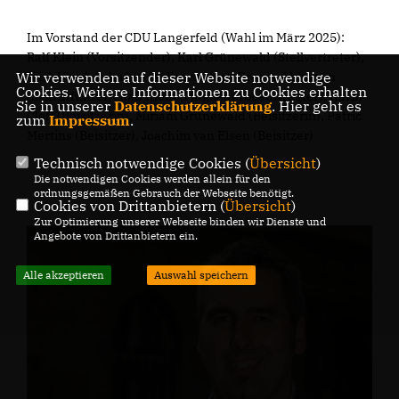
Im Vorstand der CDU Langerfeld (Wahl im März 2025):
Ralf Klein (Vorsitzender), Karl Grünewald (Stellvertreter),
Karl-Ulrich Schäfer (Stellvertreter), Gregor Ahlmann
Wir verwenden auf dieser Website notwendige
Cookies. Weitere Informationen zu Cookies erhalten
(Schriftführer), Ralf Klein
(Mitgliederbeauftragter), Karin
Sie in unserer
Datenschutzerklärung
. Hier geht es
Cleff (Beisitzerin), Miriam Grünewald (Beisitzerin), Patric
zum
Impressum
.
Mertins (Beisitzer), Joachim van Elsen (Beisitzer)
Technisch notwendige Cookies (
Übersicht
)
Die notwendigen Cookies werden allein für den
ordnungsgemäßen Gebrauch der Webseite benötigt.
Cookies von Drittanbietern (
Übersicht
)
Zur Optimierung unserer Webseite binden wir Dienste und
Angebote von Drittanbietern ein.
Alle akzeptieren
Auswahl speichern