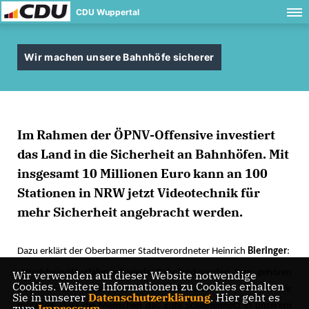
CDU Wuppertal
Wir machen unsere Bahnhöfe sicherer
Im Rahmen der ÖPNV-Offensive investiert
das Land in die Sicherheit an Bahnhöfen. Mit
insgesamt 10 Millionen Euro kann an 100
Stationen in NRW jetzt Videotechnik für
mehr Sicherheit angebracht werden.
Dazu erklärt der Oberbarmer Stadtverordneter Heinrich
Bieringer
:
Nordrhein-Westfalen soll wieder Bahnland werden. Dazu gehören
Wir verwenden auf dieser Website notwendige
Cookies. Weitere Informationen zu Cookies erhalten
attraktive und sichere Bahnhöfe für Reisende und Pendler. Wir
Sie in unserer
Datenschutzerklärung
. Hier geht es
möchten, dass die Menschen das gute Schienennetz in unserem
zum
Impressum
.