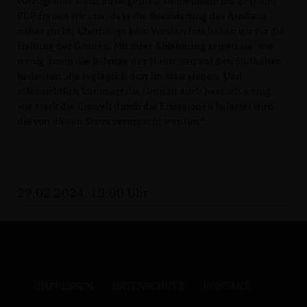
vorzugehen. Ganz im Gegenteil: Gemeinsam mit SPD und
FDP freuen wir uns, dass die Realisierung des Ausbaus
näher rückt. Überhaupt kein Verständnis haben wir für die
Haltung der Grünen. Mit ihrer Ablehnung zeigen sie, wie
wenig ihnen die Belange der Menschen auf den Südhöhen
bedeuten, die tagtäglich dort im Stau stehen. Und
offensichtlich kümmert die Grünen auch herzlich wenig,
wie stark die Umwelt durch die Emissionen belastet wird,
die von diesen Staus verursacht werden.“
29.02.2024, 13:00 Uhr
IMPRESSUM
DATENSCHUTZ
KONTAKT