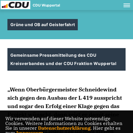
CDU Wuppertal
Grüne und OB auf Geisterfahrt
Gemeinsame Pressemitteilung des CDU
Kreisverbandes und der CDU Fraktion Wuppertal
Wenn Oberbürgermeister Schneidewind
sich gegen den Ausbau der L 419 ausspricht
und sogar den Erfolg einer Klage gegen das
Projekt wünscht, dann zeigt er damit seine
Wir verwenden auf dieser Website notwendige
Gleichgültigkeit gegenüber den Menschen,
Cookies. Weitere Informationen zu Cookies erhalten
Sie in unserer
Datenschutzerklärung
. Hier geht es
die in Ronsdorf jeden Tag im Stau stehen
zum
Impressum
.