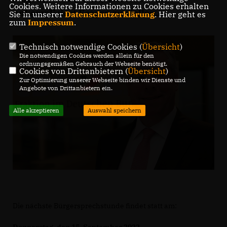
Cookies. Weitere Informationen zu Cookies erhalten
unkompliziert Fragen zu stellen.
Sie in unserer
Datenschutzerklärung
. Hier geht es
zum
Impressum
.
Technisch notwendige Cookies (
Übersicht
)
Die notwendigen Cookies werden allein für den
ordnungsgemäßen Gebrauch der Webseite benötigt.
Cookies von Drittanbietern (
Übersicht
)
Zur Optimierung unserer Webseite binden wir Dienste und
Angebote von Drittanbietern ein.
Alle akzeptieren
Auswahl speichern
Die nächste Bürgersprechstunde findet statt am: