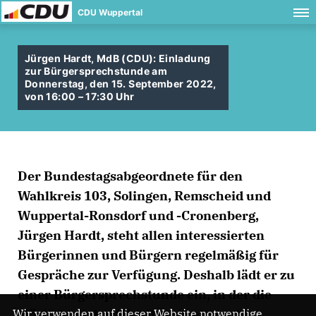
CDU Wuppertal
Jürgen Hardt, MdB (CDU): Einladung
zur Bürgersprechstunde am
Donnerstag, den 15. September 2022,
von 16:00 – 17:30 Uhr
Der Bundestagsabgeordnete für den
Wahlkreis 103, Solingen, Remscheid und
Wuppertal-Ronsdorf und -Cronenberg,
Jürgen Hardt, steht allen interessierten
Bürgerinnen und Bürgern regelmäßig für
Gespräche zur Verfügung. Deshalb lädt er zu
einer Bürgersprechstunde ein, in der die
Möglichkeit besteht, ihm direkt und
Wir verwenden auf dieser Website notwendige