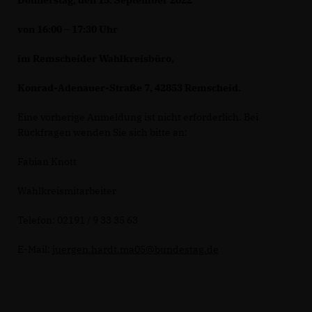
Donnerstag, den 15. September 2022
von 16:00 – 17:30 Uhr
im Remscheider Wahlkreisbüro,
Konrad-Adenauer-Straße 7, 42853 Remscheid.
Eine vorherige Anmeldung ist nicht erforderlich. Bei
Rückfragen wenden Sie sich bitte an:
Fabian Knott
Wahlkreismitarbeiter
Telefon: 02191 / 9 33 35 63
E-Mail:
juergen.hardt.ma05@bundestag.de