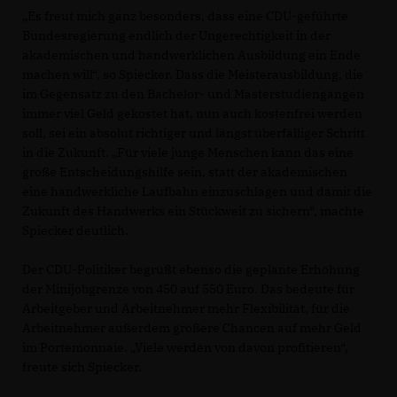
Es freut mich ganz besonders, dass eine CDU-geführte
Bundesregierung endlich der Ungerechtigkeit in der
akademischen und handwerklichen Ausbildung ein Ende
machen will“, so Spiecker. Dass die Meisterausbildung, die
im Gegensatz zu den Bachelor- und Masterstudiengängen
immer viel Geld gekostet hat, nun auch kostenfrei werden
soll, sei ein absolut richtiger und längst überfälliger Schritt
in die Zukunft. „Für viele junge Menschen kann das eine
große Entscheidungshilfe sein, statt der akademischen
eine handwerkliche Laufbahn einzuschlagen und damit die
Zukunft des Handwerks ein Stückweit zu sichern“, machte
Spiecker deutlich.
Der CDU-Politiker begrüßt ebenso die geplante Erhöhung
der Minijobgrenze von 450 auf 550 Euro. Das bedeute für
Arbeitgeber und Arbeitnehmer mehr Flexibilität, für die
Arbeitnehmer außerdem größere Chancen auf mehr Geld
im Portemonnaie. „Viele werden von davon profitieren“,
freute sich Spiecker.