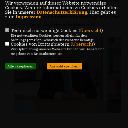
Wirtschaft und Handwerk. Wuppertals CDU-
Wir verwenden auf dieser Website notwendige
Cookies. Weitere Informationen zu Cookies erhalten
Bürgermeister Rainer Spiecker sieht darin
Sie in unserer
Datenschutzerklärung
. Hier geht es
einige Ideen und Forderungen umgesetzt, die
zum
Impressum
.
er schon lange auf dem Schirm hat.
Technisch notwendige Cookies (
Übersicht
)
Die notwendigen Cookies werden allein für den
ordnungsgemäßen Gebrauch der Webseite benötigt.
Cookies von Drittanbietern (
Übersicht
)
Zur Optimierung unserer Webseite binden wir Dienste und
Angebote von Drittanbietern ein.
Alle akzeptieren
Auswahl speichern