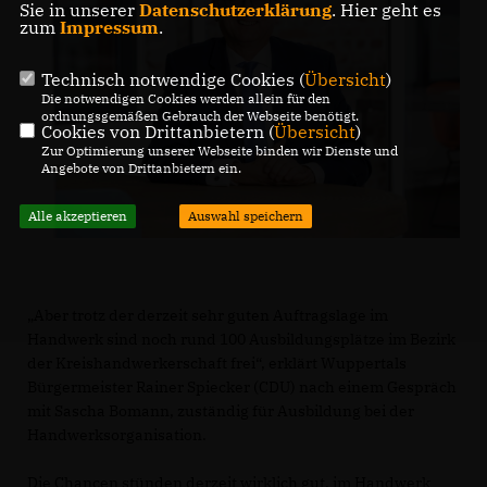
Sie in unserer
Datenschutzerklärung
. Hier geht es
zum
Impressum
.
Technisch notwendige Cookies (
Übersicht
)
Die notwendigen Cookies werden allein für den
ordnungsgemäßen Gebrauch der Webseite benötigt.
Cookies von Drittanbietern (
Übersicht
)
Zur Optimierung unserer Webseite binden wir Dienste und
Angebote von Drittanbietern ein.
Alle akzeptieren
Auswahl speichern
Aber trotz der derzeit sehr guten Auftragslage im
Handwerk sind noch rund 100 Ausbildungsplätze im Bezirk
der Kreishandwerkerschaft frei“, erklärt Wuppertals
Bürgermeister Rainer Spiecker (CDU) nach einem Gespräch
mit Sascha Bomann, zuständig für Ausbildung bei der
Handwerksorganisation.
Die Chancen stünden derzeit wirklich gut, im Handwerk