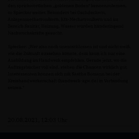
den sprichwörtlichen „goldenen Boden“ kennenzulernen,
so Spiecker weiter. Besonders bei Dachdeckern,
Anlagenmechatronikern, Kfz-Mechatronikern und im
Bereich Sanitär, Heizung, Wasser würden händeringend
Nachwuchskräfte gesucht.
Spiecker: „Wer also noch unentschlossen ist und nicht weiß,
wie die Zukunft aussehen könnte, dem kann ich nur eine
Ausbildung im Handwerk empfehlen. Gerade jetzt, wo die
Auftragsbücher voll sind, stehen die Chancen wirklich gut.
Interessenten können sich mit Sascha Bomann bei der
Kreishandwerkerschaft (handwerk-sgw.de) in Verbindung
setzen.“
20.08.2021, 12:03 Uhr