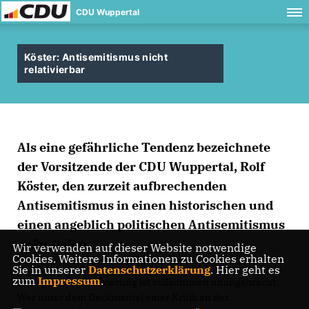
CDU Wuppertal
Köster: Antisemitismus nicht
relativierbar
Als eine gefährliche Tendenz bezeichnete
der Vorsitzende der CDU Wuppertal, Rolf
Köster, den zurzeit aufbrechenden
Antisemitismus in einen historischen und
einen angeblich politischen Antisemitismus
aufzuteilen.
Wir verwenden auf dieser Website notwendige
Cookies. Weitere Informationen zu Cookies erhalten
Sie in unserer
Datenschutzerklärung
. Hier geht es
zum
Impressum
.
Eine solche Relativierung ist vollkommen unangebracht:
Wer unter dem Deckmantel einer Kritik an der