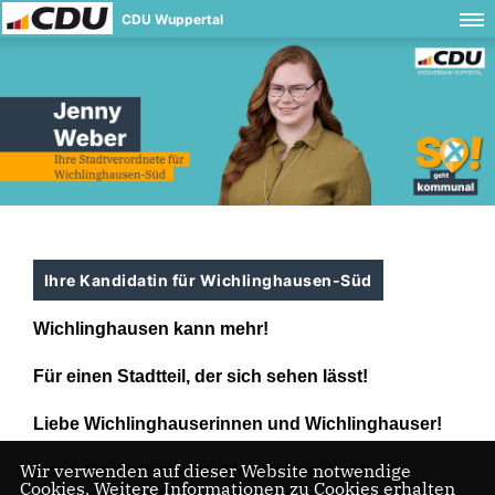
CDU Wuppertal
Ihre Kandidatin für Wichlinghausen-Süd
Wichlinghausen kann mehr!
Für einen Stadtteil, der sich sehen lässt!
Liebe Wichlinghauserinnen und Wichlinghauser!
Wir verwenden auf dieser Website notwendige
Unser Stadtteil ist voller Möglichkeiten und
Cookies. Weitere Informationen zu Cookies erhalten