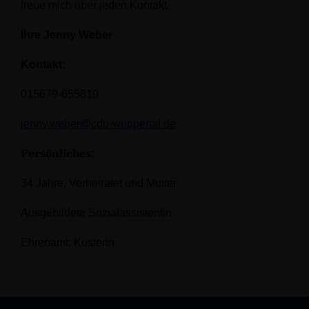
freue mich über jeden Kontakt.
Ihre Jenny Weber
Kontakt:
015679-655819
jenny.weber@cdu-wuppertal.de
Persönliches
:
34 Jahre, Verheiratet und Mutter
Ausgebildete Sozialassistentin
Ehrenamt: Küsterin